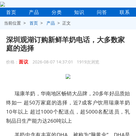
首页
产品
分类
知识
问答
联系
当前位置 >
首页
>
产品
> 正文
深圳观湖订购新鲜羊奶电话，大多数家
庭的选择
面议
价格：
2026-08-07 14:37:01 1919次浏览
瑞康羊奶，华南地区畅销大品牌，20多年好品质始
终如一 超50万家庭的选择，近7成客户饮用瑞康羊奶
10年以上 超过1000个配送点，超5000名配送员，乳
制品日生产能力达260吨以上
羊奶中含有丰富的DHA，被称为“脑黄金”，DHA是