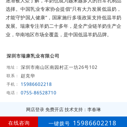
逐渐被大众了解，羊奶也成为越来越多人的日常乳制品
选择。中国乳业专家协会提倡“只有大力发展低温奶，
才能守护国人健康”，国家施行多项政策支持低温羊奶
发展。瑞康专注羊奶二十多年，是全产业链羊奶生产企
业，华南地区市场全覆盖，是中国低温羊奶品牌。
深圳市瑞康乳业有限公司
深圳市南山区南园村正一坊26号102
地址：
赵克华
联系：
15986602218
手机：
0755-86528710
电话：
网店登录
免费开店
技术支持：李春琳
第
12年
15986602218
在线咨询
一键拨号