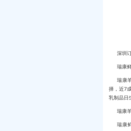
深圳
瑞康
瑞康
择，近7成
乳制品日
瑞康
瑞康