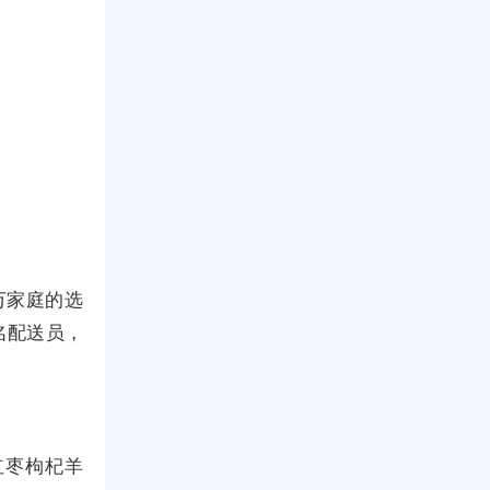
万家庭的选
0名配送员，
红枣枸杞羊