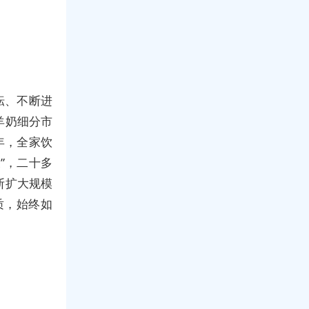
耘、不断进
羊奶细分市
年，全家饮
”，二十多
断扩大规模
质，始终如