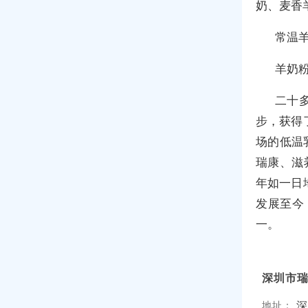
奶、麦香
常温
羊奶
二十
步，获得
场的低温
瑞康、滋
年如一日
发展至今
一。
深圳市
深
地址：